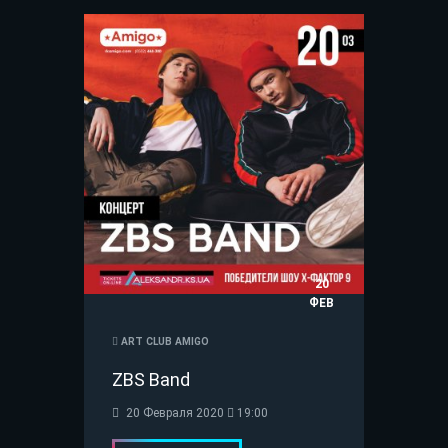
06
МАР
20
ФЕВ
ART CLUB АMIGO
ART
ZBS Band
Ма
20 Февраля 2020
19:00
14