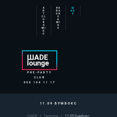
A
KA
Ш
R
RA
АD
T
OK
E
CL
E
U
A
B
MI
A
G
MI
O
G
O
ШАDE
lounge
PRE-PARTY
CLUB
050 104 11 17
11.09 БУМБОКС
ШАDE
Галерея
11.09 Бумбокс